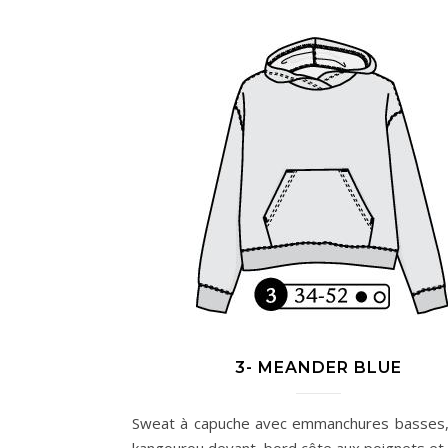
3- MEANDER BLUE
Sweat à capuche avec emmanchures basses
kangourou devant, bord côte aux poignets et 