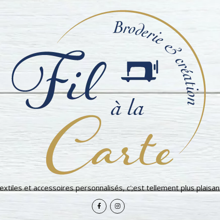
extiles et accessoires personnalisés, c';est tellement plus plaisant