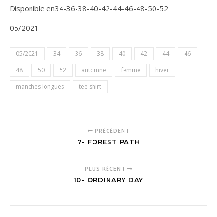
Disponible en34-36-38-40-42-44-46-48-50-52
05/2021
05/2021
34
36
38
40
42
44
46
48
50
52
automne
femme
hiver
manches longues
tee shirt
PRÉCÉDENT
7- FOREST PATH
PLUS RÉCENT
10- ORDINARY DAY