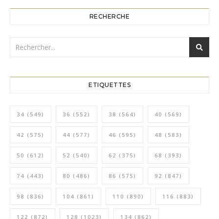
RECHERCHE
ETIQUETTES
34
(549)
36
(552)
38
(564)
40
(569)
42
(575)
44
(577)
46
(595)
48
(583)
50
(612)
52
(540)
62
(375)
68
(393)
74
(443)
80
(486)
86
(575)
92
(847)
98
(836)
104
(861)
110
(890)
116
(883)
122
(872)
128
(1023)
134
(862)