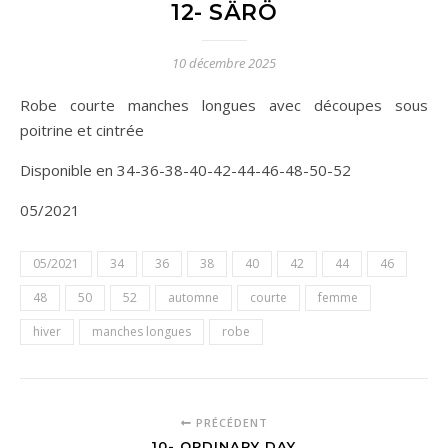
12- SÄRÖ
10 décembre 2025
Robe courte manches longues avec découpes sous
poitrine et cintrée
Disponible en 34-36-38-40-42-44-46-48-50-52
05/2021
05/2021
34
36
38
40
42
44
46
48
50
52
automne
courte
femme
hiver
manches longues
robe
PRÉCÉDENT
10- ORDINARY DAY