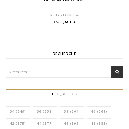
PLUS RÉCENT
13- QMILK
RECHERCHE
ETIQUETTES
34
(549)
36
(552)
38
(564)
40
(569)
42
(575)
44
(577)
46
(595)
48
(583)