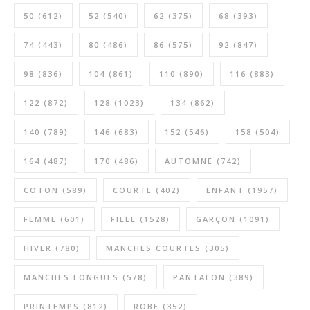
50
(612)
52
(540)
62
(375)
68
(393)
74
(443)
80
(486)
86
(575)
92
(847)
98
(836)
104
(861)
110
(890)
116
(883)
122
(872)
128
(1023)
134
(862)
140
(789)
146
(683)
152
(546)
158
(504)
164
(487)
170
(486)
AUTOMNE
(742)
COTON
(589)
COURTE
(402)
ENFANT
(1957)
FEMME
(601)
FILLE
(1528)
GARÇON
(1091)
HIVER
(780)
MANCHES COURTES
(305)
MANCHES LONGUES
(578)
PANTALON
(389)
PRINTEMPS
(812)
ROBE
(352)