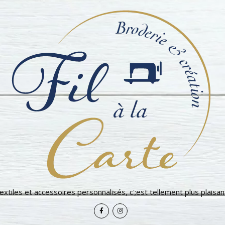
extiles et accessoires personnalisés, c';est tellement plus plaisant