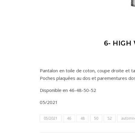
6- HIGH
Pantalon en toile de coton, coupe droite et t
Poches plaquées au dos et parementures do
Disponible en 46-48-50-52
05/2021
05/2021
46
48
50
52
automn