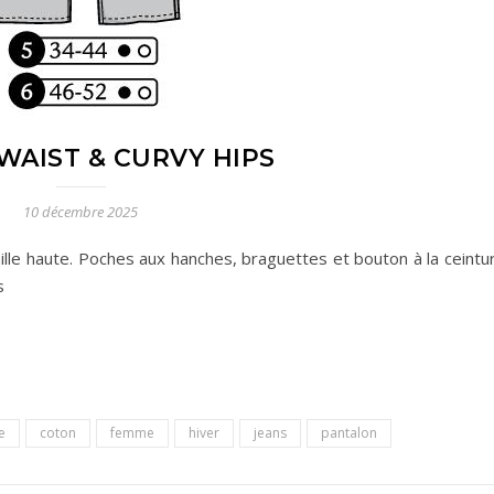
 WAIST & CURVY HIPS
10 décembre 2025
aille haute. Poches aux hanches, braguettes et bouton à la ceintu
s
e
coton
femme
hiver
jeans
pantalon