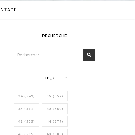
ONTACT
RECHERCHE
ETIQUETTES
34
(549)
36
(552)
38
(564)
40
(569)
42
(575)
44
(577)
46
(595)
48
(583)