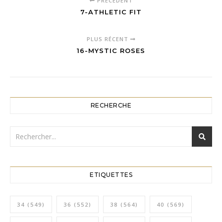
PRÉCÉDENT
7-ATHLETIC FIT
PLUS RÉCENT
16-MYSTIC ROSES
RECHERCHE
ETIQUETTES
34
(549)
36
(552)
38
(564)
40
(569)