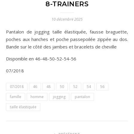
8-TRAINERS
10 décembre 2025
Pantalon de jogging taille élastiquée, fausse braguette,
poches aux hanches et poche passepoilée zippée au dos.
Bande sur le côté des jambes et bracelets de cheville
Disponible en 46-48-50-52-54-56
07/2018
07/2018
46
48
50
52
54
56
famille
homme
jogging
pantalon
taille élastiquée