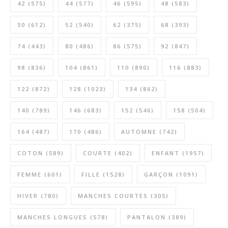
42
(575)
44
(577)
46
(595)
48
(583)
50
(612)
52
(540)
62
(375)
68
(393)
74
(443)
80
(486)
86
(575)
92
(847)
98
(836)
104
(861)
110
(890)
116
(883)
122
(872)
128
(1023)
134
(862)
140
(789)
146
(683)
152
(546)
158
(504)
164
(487)
170
(486)
AUTOMNE
(742)
COTON
(589)
COURTE
(402)
ENFANT
(1957)
FEMME
(601)
FILLE
(1528)
GARÇON
(1091)
HIVER
(780)
MANCHES COURTES
(305)
MANCHES LONGUES
(578)
PANTALON
(389)