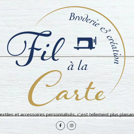
extiles et accessoires personnalisés, c';est tellement plus plaisant