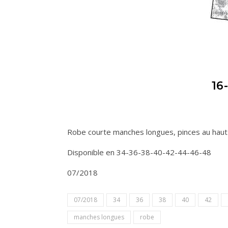
16
Robe courte manches longues, pinces au haut 
Disponible en 34-36-38-40-42-44-46-48
07/2018
07/2018
34
36
38
40
42
manches longues
robe