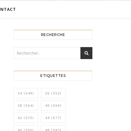
ONTACT
RECHERCHE
ETIQUETTES
34
(549)
36
(552)
38
(564)
40
(569)
42
(575)
44
(577)
46
(595)
48
(583)