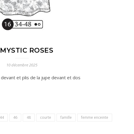
-MYSTIC ROSES
10 décembre 2025
devant et plis de la jupe devant et dos
44
46
48
courte
famille
femme enceinte