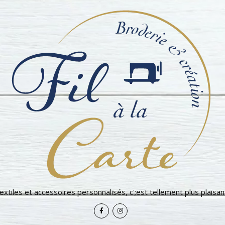
extiles et accessoires personnalisés, c';est tellement plus plaisant