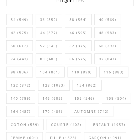
ETIQUETTES
34
(549)
36
(552)
38
(564)
40
(569)
42
(575)
44
(577)
46
(595)
48
(583)
50
(612)
52
(540)
62
(375)
68
(393)
74
(443)
80
(486)
86
(575)
92
(847)
98
(836)
104
(861)
110
(890)
116
(883)
122
(872)
128
(1023)
134
(862)
140
(789)
146
(683)
152
(546)
158
(504)
164
(487)
170
(486)
AUTOMNE
(742)
COTON
(589)
COURTE
(402)
ENFANT
(1957)
FEMME
(601)
FILLE
(1528)
GARÇON
(1091)