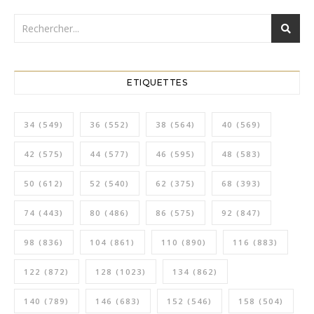
ETIQUETTES
34
(549)
36
(552)
38
(564)
40
(569)
42
(575)
44
(577)
46
(595)
48
(583)
50
(612)
52
(540)
62
(375)
68
(393)
74
(443)
80
(486)
86
(575)
92
(847)
98
(836)
104
(861)
110
(890)
116
(883)
122
(872)
128
(1023)
134
(862)
140
(789)
146
(683)
152
(546)
158
(504)