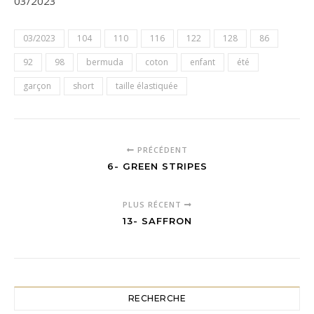
03/2023
03/2023
104
110
116
122
128
86
92
98
bermuda
coton
enfant
été
garçon
short
taille élastiquée
PRÉCÉDENT
6- GREEN STRIPES
PLUS RÉCENT
13- SAFFRON
RECHERCHE