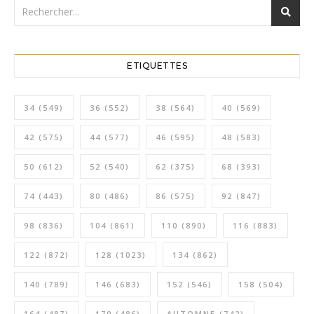
ETIQUETTES
34
(549)
36
(552)
38
(564)
40
(569)
42
(575)
44
(577)
46
(595)
48
(583)
50
(612)
52
(540)
62
(375)
68
(393)
74
(443)
80
(486)
86
(575)
92
(847)
98
(836)
104
(861)
110
(890)
116
(883)
122
(872)
128
(1023)
134
(862)
140
(789)
146
(683)
152
(546)
158
(504)
164
(487)
170
(486)
AUTOMNE
(742)