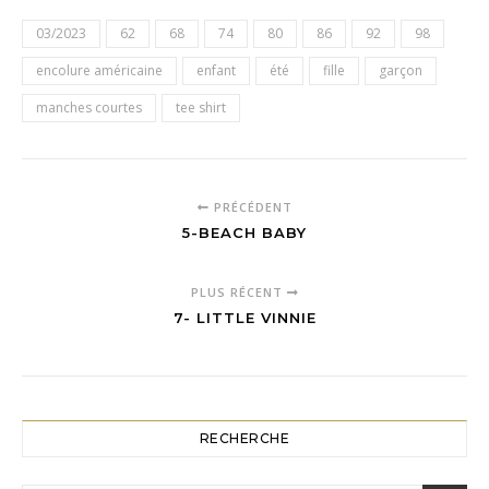
03/2023
62
68
74
80
86
92
98
encolure américaine
enfant
été
fille
garçon
manches courtes
tee shirt
PRÉCÉDENT
5-BEACH BABY
PLUS RÉCENT
7- LITTLE VINNIE
RECHERCHE