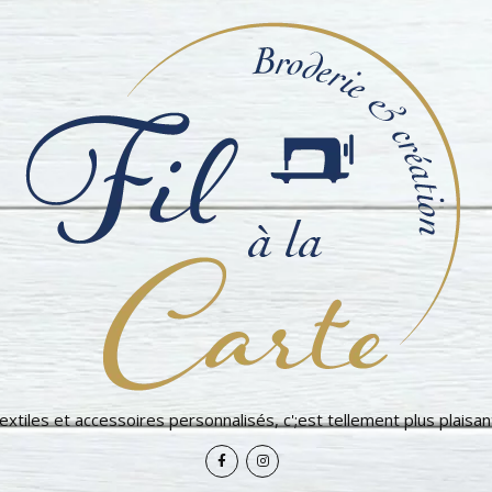
extiles et accessoires personnalisés, c';est tellement plus plaisant