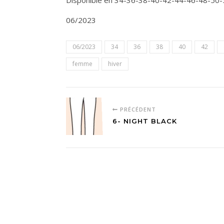
Disponible en 34-36-38-40-42-44-46-48-50-
06/2023
06/2023
34
36
38
40
42
femme
hiver
PRÉCÉDENT
6- NIGHT BLACK