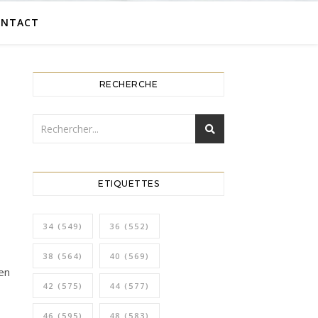
ONTACT
RECHERCHE
ETIQUETTES
34
(549)
36
(552)
38
(564)
40
(569)
en
42
(575)
44
(577)
46
(595)
48
(583)