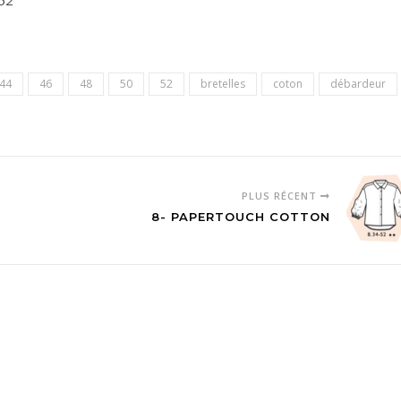
52
44
46
48
50
52
bretelles
coton
débardeur
PLUS RÉCENT
8- PAPERTOUCH COTTON