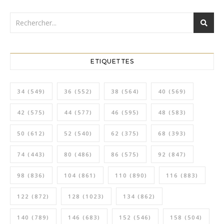
ETIQUETTES
34
(549)
36
(552)
38
(564)
40
(569)
42
(575)
44
(577)
46
(595)
48
(583)
50
(612)
52
(540)
62
(375)
68
(393)
74
(443)
80
(486)
86
(575)
92
(847)
98
(836)
104
(861)
110
(890)
116
(883)
122
(872)
128
(1023)
134
(862)
140
(789)
146
(683)
152
(546)
158
(504)