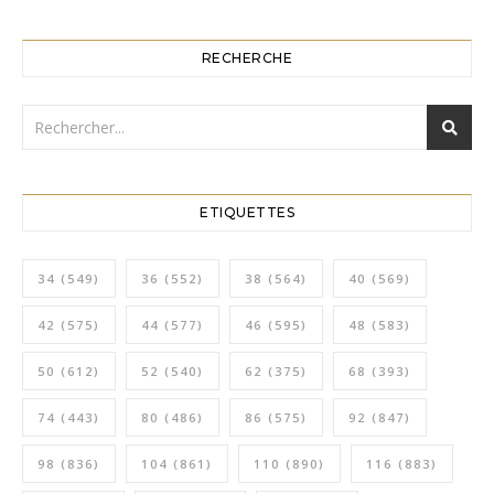
RECHERCHE
ETIQUETTES
34
(549)
36
(552)
38
(564)
40
(569)
42
(575)
44
(577)
46
(595)
48
(583)
50
(612)
52
(540)
62
(375)
68
(393)
74
(443)
80
(486)
86
(575)
92
(847)
98
(836)
104
(861)
110
(890)
116
(883)