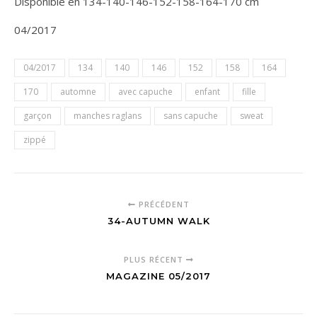
Disponible en 134-140-146-152-158-164-170 cm
04/2017
04/2017
134
140
146
152
158
164
170
automne
avec capuche
enfant
fille
garçon
manches raglans
sans capuche
sweat
zippé
PRÉCÉDENT
34-AUTUMN WALK
PLUS RÉCENT
MAGAZINE 05/2017