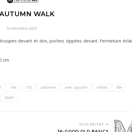
-AUTUMN WALK
10 décembre 2025
Découpes devant et dos, poches zippées devant. Fermeture éclai
0 cm
8
164
170
automne
avec capuche
enfant
fille
zippé
PLUS RÉCENT
36-GOOD OLD BASICS