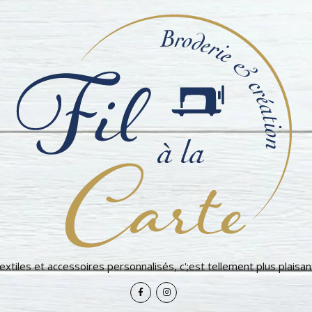
extiles et accessoires personnalisés, c';est tellement plus plaisant