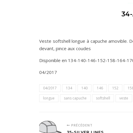
34
Veste softshell longue à capuche amovible. 
devant, pince aux coudes
Disponible en 134-140-146-152-158-164-17
04/2017
04/2017
134
140
146
152
15
longue
sans capuche
softshell
veste
PRÉCÉDENT
35-SILVER LINES