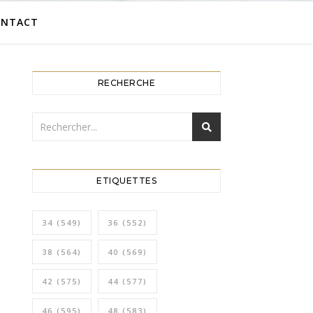
ONTACT
RECHERCHE
ETIQUETTES
34
(549)
36
(552)
38
(564)
40
(569)
42
(575)
44
(577)
46
(595)
48
(583)