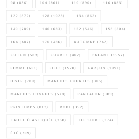
98
(836)
104
(861)
110
(890)
116
(883)
122
(872)
128
(1023)
134
(862)
140
(789)
146
(683)
152
(546)
158
(504)
164
(487)
170
(486)
AUTOMNE
(742)
COTON
(589)
COURTE
(402)
ENFANT
(1957)
FEMME
(601)
FILLE
(1528)
GARÇON
(1091)
HIVER
(780)
MANCHES COURTES
(305)
MANCHES LONGUES
(578)
PANTALON
(389)
PRINTEMPS
(812)
ROBE
(352)
TAILLE ÉLASTIQUÉE
(350)
TEE SHIRT
(374)
ÉTÉ
(789)