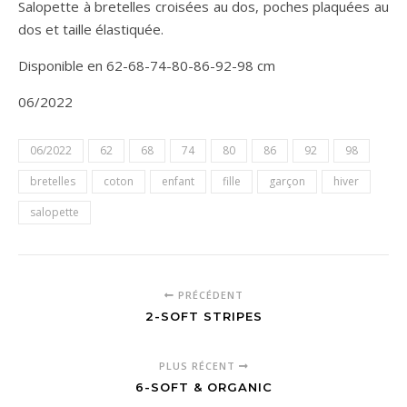
Salopette à bretelles croisées au dos, poches plaquées au
dos et taille élastiquée.
Disponible en 62-68-74-80-86-92-98 cm
06/2022
06/2022
62
68
74
80
86
92
98
bretelles
coton
enfant
fille
garçon
hiver
salopette
PRÉCÉDENT
2-SOFT STRIPES
PLUS RÉCENT
6-SOFT & ORGANIC