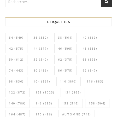
ETIQUETTES
34
(549)
36
(552)
38
(564)
40
(569)
42
(575)
44
(577)
46
(595)
48
(583)
50
(612)
52
(540)
62
(375)
68
(393)
74
(443)
80
(486)
86
(575)
92
(847)
98
(836)
104
(861)
110
(890)
116
(883)
122
(872)
128
(1023)
134
(862)
140
(789)
146
(683)
152
(546)
158
(504)
164
(487)
170
(486)
AUTOMNE
(742)