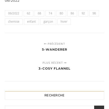
06/2022
06/2022
62
68
74
80
86
92
98
chemise
enfant
garçon
hiver
PRÉCÉDENT
5-WANDERER
PLUS RÉCENT
3-COSY FLANNEL
RECHERCHE