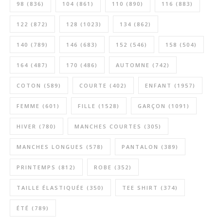
98
(836)
104
(861)
110
(890)
116
(883)
122
(872)
128
(1023)
134
(862)
140
(789)
146
(683)
152
(546)
158
(504)
164
(487)
170
(486)
AUTOMNE
(742)
COTON
(589)
COURTE
(402)
ENFANT
(1957)
FEMME
(601)
FILLE
(1528)
GARÇON
(1091)
HIVER
(780)
MANCHES COURTES
(305)
MANCHES LONGUES
(578)
PANTALON
(389)
PRINTEMPS
(812)
ROBE
(352)
TAILLE ÉLASTIQUÉE
(350)
TEE SHIRT
(374)
ÉTÉ
(789)