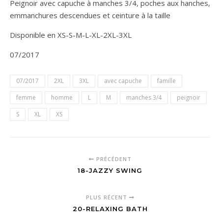
Peignoir avec capuche à manches 3/4, poches aux hanches,
emmanchures descendues et ceinture à la taille
Disponible en XS-S-M-L-XL-2XL-3XL
07/2017
07/2017
2XL
3XL
avec capuche
famille
femme
homme
L
M
manches 3/4
peignoir
S
XL
XS
PRÉCÉDENT
18-JAZZY SWING
PLUS RÉCENT
20-RELAXING BATH