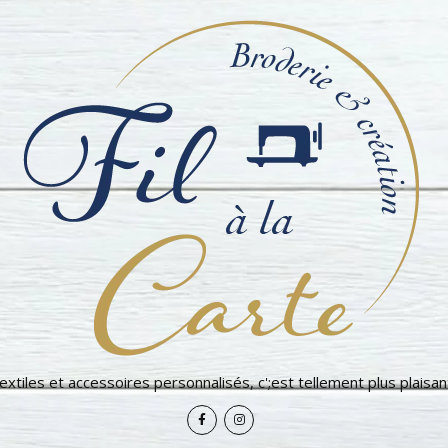
extiles et accessoires personnalisés, c';est tellement plus plaisant