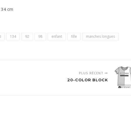
134 cm
8
134
92
98
enfant
fille
manches longues
PLUS RÉCENT
20-COLOR BLOCK