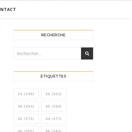
ONTACT
RECHERCHE
ETIQUETTES
34
(549)
36
(552)
38
(564)
40
(569)
42
(575)
44
(577)
46
(595)
48
(583)