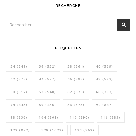
RECHERCHE
ETIQUETTES
34
(549)
36
(552)
38
(564)
40
(569)
42
(575)
44
(577)
46
(595)
48
(583)
50
(612)
52
(540)
62
(375)
68
(393)
74
(443)
80
(486)
86
(575)
92
(847)
98
(836)
104
(861)
110
(890)
116
(883)
122
(872)
128
(1023)
134
(862)