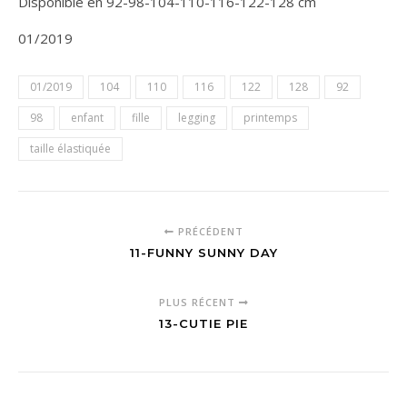
Disponible en 92-98-104-110-116-122-128 cm
01/2019
01/2019
104
110
116
122
128
92
98
enfant
fille
legging
printemps
taille élastiquée
PRÉCÉDENT
11-FUNNY SUNNY DAY
PLUS RÉCENT
13-CUTIE PIE