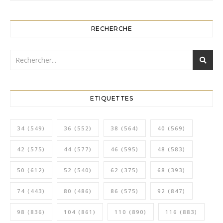
RECHERCHE
ETIQUETTES
34
(549)
36
(552)
38
(564)
40
(569)
42
(575)
44
(577)
46
(595)
48
(583)
50
(612)
52
(540)
62
(375)
68
(393)
74
(443)
80
(486)
86
(575)
92
(847)
98
(836)
104
(861)
110
(890)
116
(883)