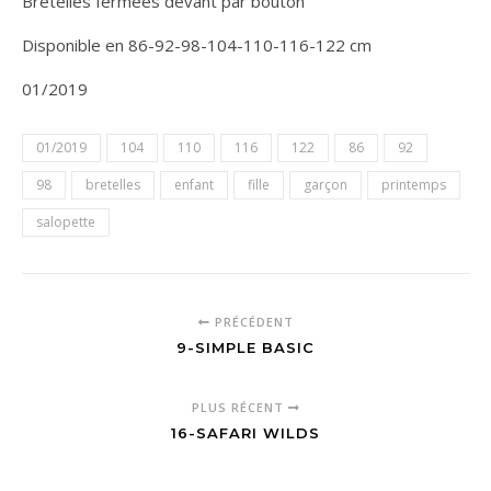
Bretelles fermées devant par bouton
Disponible en 86-92-98-104-110-116-122 cm
01/2019
01/2019
104
110
116
122
86
92
98
bretelles
enfant
fille
garçon
printemps
salopette
PRÉCÉDENT
9-SIMPLE BASIC
PLUS RÉCENT
16-SAFARI WILDS