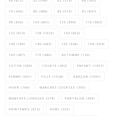
50
(612)
52
(540)
62
(375)
68
(393)
74
(443)
80
(486)
86
(575)
92
(847)
98
(836)
104
(861)
110
(890)
116
(883)
122
(872)
128
(1023)
134
(862)
140
(789)
146
(683)
152
(546)
158
(504)
164
(487)
170
(486)
AUTOMNE
(742)
COTON
(589)
COURTE
(402)
ENFANT
(1957)
FEMME
(601)
FILLE
(1528)
GARÇON
(1091)
HIVER
(780)
MANCHES COURTES
(305)
MANCHES LONGUES
(578)
PANTALON
(389)
PRINTEMPS
(812)
ROBE
(352)