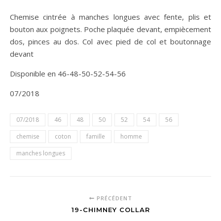
Chemise cintrée à manches longues avec fente, plis et
bouton aux poignets. Poche plaquée devant, empiècement
dos, pinces au dos. Col avec pied de col et boutonnage
devant
Disponible en 46-48-50-52-54-56
07/2018
07/2018
46
48
50
52
54
56
chemise
coton
famille
homme
manches longues
PRÉCÉDENT
19-CHIMNEY COLLAR