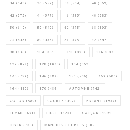
34
(549)
36
(552)
38
(564)
40
(569)
42
(575)
44
(577)
46
(595)
48
(583)
50
(612)
52
(540)
62
(375)
68
(393)
74
(443)
80
(486)
86
(575)
92
(847)
98
(836)
104
(861)
110
(890)
116
(883)
122
(872)
128
(1023)
134
(862)
140
(789)
146
(683)
152
(546)
158
(504)
164
(487)
170
(486)
AUTOMNE
(742)
COTON
(589)
COURTE
(402)
ENFANT
(1957)
FEMME
(601)
FILLE
(1528)
GARÇON
(1091)
HIVER
(780)
MANCHES COURTES
(305)