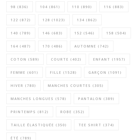
98
(836)
104
(861)
110
(890)
116
(883)
122
(872)
128
(1023)
134
(862)
140
(789)
146
(683)
152
(546)
158
(504)
164
(487)
170
(486)
AUTOMNE
(742)
COTON
(589)
COURTE
(402)
ENFANT
(1957)
FEMME
(601)
FILLE
(1528)
GARÇON
(1091)
HIVER
(780)
MANCHES COURTES
(305)
MANCHES LONGUES
(578)
PANTALON
(389)
PRINTEMPS
(812)
ROBE
(352)
TAILLE ÉLASTIQUÉE
(350)
TEE SHIRT
(374)
ÉTÉ
(789)