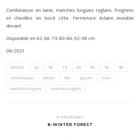
Combinaison en laine, manches longues raglans. Poignets
et chevilles en bord côte. Fermeture éclaire invisible
devant
Disponible en 62-68-74-80-86-92-98 cm
06/2021
06/2021
62
68
74
80
86
92
98
combinaison
enfant
fille
garçon
hiver
manches longues
manches raglans
PRÉCÉDENT
8-WINTER FOREST