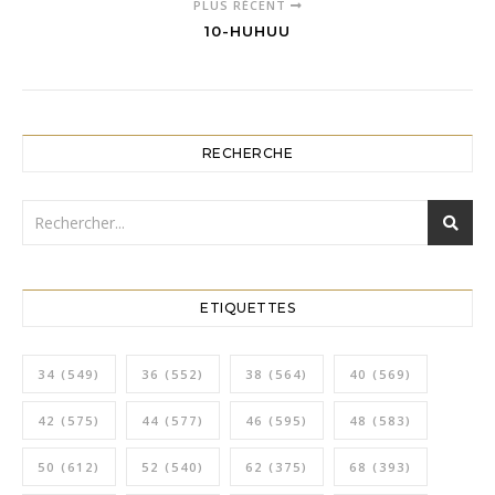
PLUS RÉCENT
10-HUHUU
RECHERCHE
ETIQUETTES
34
(549)
36
(552)
38
(564)
40
(569)
42
(575)
44
(577)
46
(595)
48
(583)
50
(612)
52
(540)
62
(375)
68
(393)