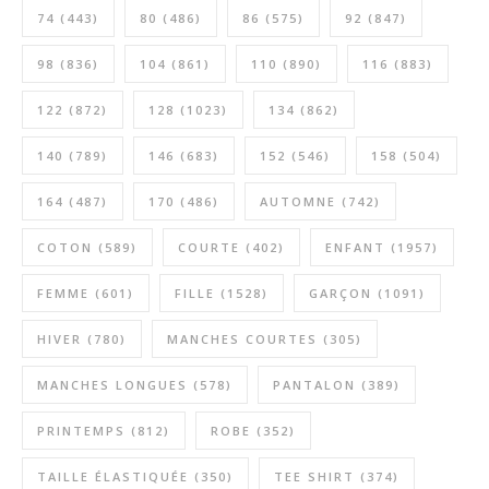
74
(443)
80
(486)
86
(575)
92
(847)
98
(836)
104
(861)
110
(890)
116
(883)
122
(872)
128
(1023)
134
(862)
140
(789)
146
(683)
152
(546)
158
(504)
164
(487)
170
(486)
AUTOMNE
(742)
COTON
(589)
COURTE
(402)
ENFANT
(1957)
FEMME
(601)
FILLE
(1528)
GARÇON
(1091)
HIVER
(780)
MANCHES COURTES
(305)
MANCHES LONGUES
(578)
PANTALON
(389)
PRINTEMPS
(812)
ROBE
(352)
TAILLE ÉLASTIQUÉE
(350)
TEE SHIRT
(374)