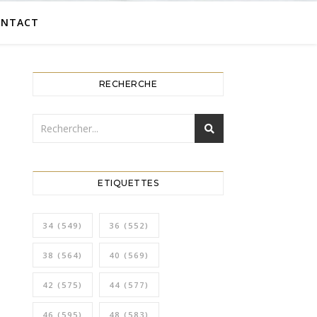
ONTACT
RECHERCHE
ETIQUETTES
34
(549)
36
(552)
38
(564)
40
(569)
42
(575)
44
(577)
46
(595)
48
(583)