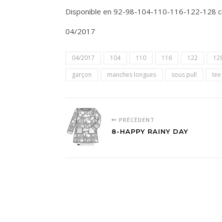
Disponible en 92-98-104-110-116-122-128 
04/2017
04/2017
104
110
116
122
12
garçon
manches longues
sous pull
tee
PRÉCÉDENT
8-HAPPY RAINY DAY