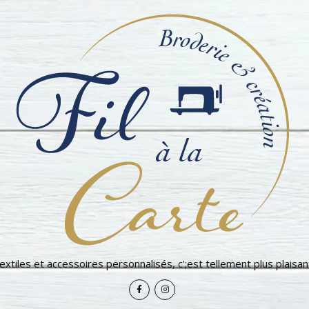
extiles et accessoires personnalisés, c';est tellement plus plaisant