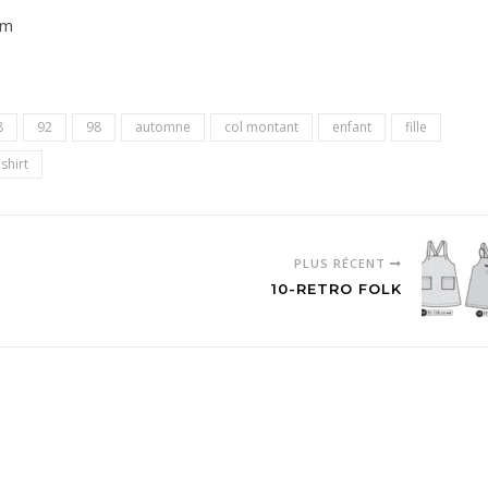
cm
8
92
98
automne
col montant
enfant
fille
 shirt
PLUS RÉCENT
10-RETRO FOLK