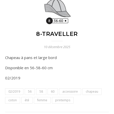
8-TRAVELLER
10 décembre 2025
Chapeau à pans et large bord
Disponible en 56-58-60 cm
02/2019
02/2019
56
58
60
accessoire
chapeau
coton
été
femme
printemps