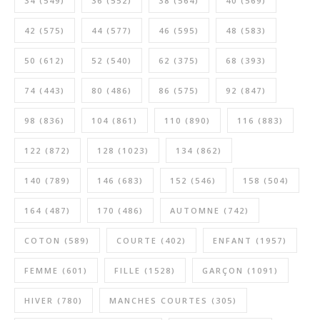
34
(549)
36
(552)
38
(564)
40
(569)
42
(575)
44
(577)
46
(595)
48
(583)
50
(612)
52
(540)
62
(375)
68
(393)
74
(443)
80
(486)
86
(575)
92
(847)
98
(836)
104
(861)
110
(890)
116
(883)
122
(872)
128
(1023)
134
(862)
140
(789)
146
(683)
152
(546)
158
(504)
164
(487)
170
(486)
AUTOMNE
(742)
COTON
(589)
COURTE
(402)
ENFANT
(1957)
FEMME
(601)
FILLE
(1528)
GARÇON
(1091)
HIVER
(780)
MANCHES COURTES
(305)