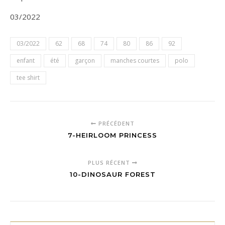
03/2022
03/2022
62
68
74
80
86
92
enfant
été
garçon
manches courtes
polo
tee shirt
PRÉCÉDENT
7-HEIRLOOM PRINCESS
PLUS RÉCENT
10-DINOSAUR FOREST