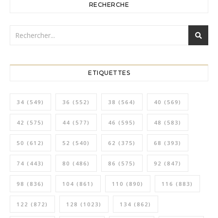
RECHERCHE
ETIQUETTES
34
(549)
36
(552)
38
(564)
40
(569)
42
(575)
44
(577)
46
(595)
48
(583)
50
(612)
52
(540)
62
(375)
68
(393)
74
(443)
80
(486)
86
(575)
92
(847)
98
(836)
104
(861)
110
(890)
116
(883)
122
(872)
128
(1023)
134
(862)