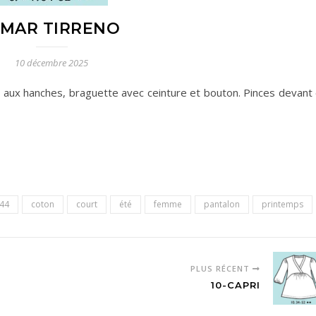
-MAR TIRRENO
10 décembre 2025
s aux hanches, braguette avec ceinture et bouton. Pinces devant 
44
coton
court
été
femme
pantalon
printemps
PLUS RÉCENT
10-CAPRI