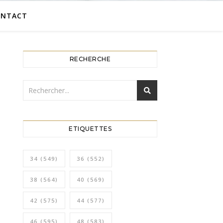
ONTACT
RECHERCHE
ETIQUETTES
34
(549)
36
(552)
38
(564)
40
(569)
42
(575)
44
(577)
46
(595)
48
(583)