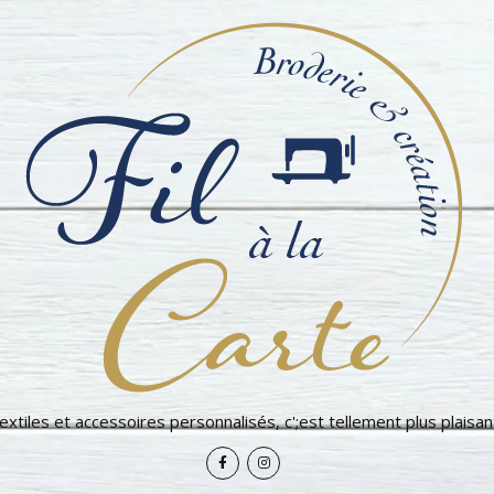
extiles et accessoires personnalisés, c';est tellement plus plaisant