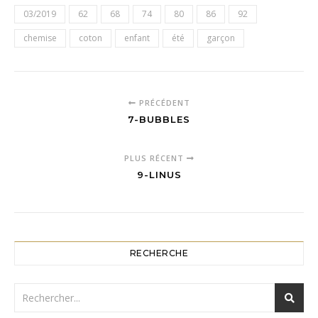
03/2019
62
68
74
80
86
92
chemise
coton
enfant
été
garçon
PRÉCÉDENT
7-BUBBLES
PLUS RÉCENT
9-LINUS
RECHERCHE