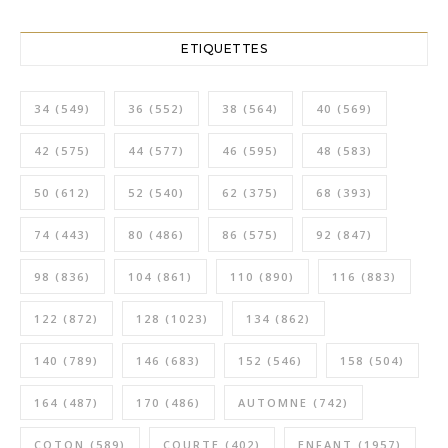
ETIQUETTES
34
(549)
36
(552)
38
(564)
40
(569)
42
(575)
44
(577)
46
(595)
48
(583)
50
(612)
52
(540)
62
(375)
68
(393)
74
(443)
80
(486)
86
(575)
92
(847)
98
(836)
104
(861)
110
(890)
116
(883)
122
(872)
128
(1023)
134
(862)
140
(789)
146
(683)
152
(546)
158
(504)
164
(487)
170
(486)
AUTOMNE
(742)
COTON
(589)
COURTE
(402)
ENFANT
(1957)