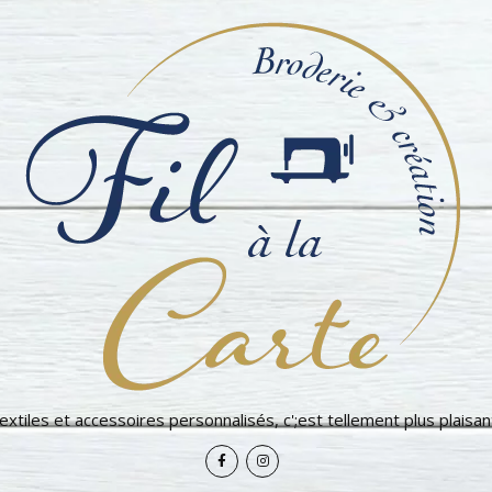
extiles et accessoires personnalisés, c';est tellement plus plaisant