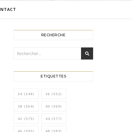
ONTACT
RECHERCHE
ETIQUETTES
34
(549)
36
(552)
38
(564)
40
(569)
42
(575)
44
(577)
46
(595)
48
(583)