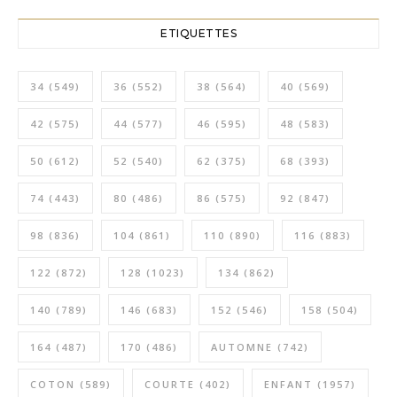
ETIQUETTES
34
(549)
36
(552)
38
(564)
40
(569)
42
(575)
44
(577)
46
(595)
48
(583)
50
(612)
52
(540)
62
(375)
68
(393)
74
(443)
80
(486)
86
(575)
92
(847)
98
(836)
104
(861)
110
(890)
116
(883)
122
(872)
128
(1023)
134
(862)
140
(789)
146
(683)
152
(546)
158
(504)
164
(487)
170
(486)
AUTOMNE
(742)
COTON
(589)
COURTE
(402)
ENFANT
(1957)