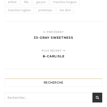
enfant
fille
garçon
manches longues
manches raglans
printemps
tee shirt
PRÉCÉDENT
33-GRAY SWEETNESS
PLUS RÉCENT
8-CARLISLE
RECHERCHE