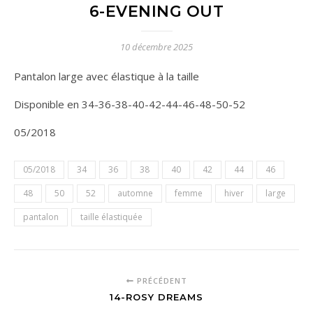
6-EVENING OUT
10 décembre 2025
Pantalon large avec élastique à la taille
Disponible en 34-36-38-40-42-44-46-48-50-52
05/2018
05/2018
34
36
38
40
42
44
46
48
50
52
automne
femme
hiver
large
pantalon
taille élastiquée
PRÉCÉDENT
14-ROSY DREAMS