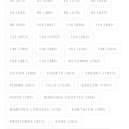
50
(612)
52
(540)
62
(375)
68
(393)
74
(443)
80
(486)
86
(575)
92
(847)
98
(836)
104
(861)
110
(890)
116
(883)
122
(872)
128
(1023)
134
(862)
140
(789)
146
(683)
152
(546)
158
(504)
164
(487)
170
(486)
AUTOMNE
(742)
COTON
(589)
COURTE
(402)
ENFANT
(1957)
FEMME
(601)
FILLE
(1528)
GARÇON
(1091)
HIVER
(780)
MANCHES COURTES
(305)
MANCHES LONGUES
(578)
PANTALON
(389)
PRINTEMPS
(812)
ROBE
(352)