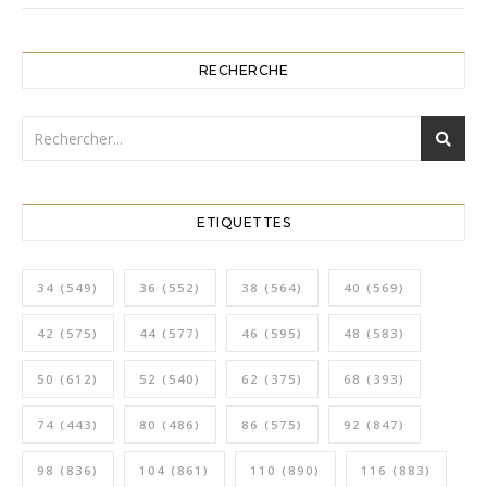
RECHERCHE
ETIQUETTES
34
(549)
36
(552)
38
(564)
40
(569)
42
(575)
44
(577)
46
(595)
48
(583)
50
(612)
52
(540)
62
(375)
68
(393)
74
(443)
80
(486)
86
(575)
92
(847)
98
(836)
104
(861)
110
(890)
116
(883)