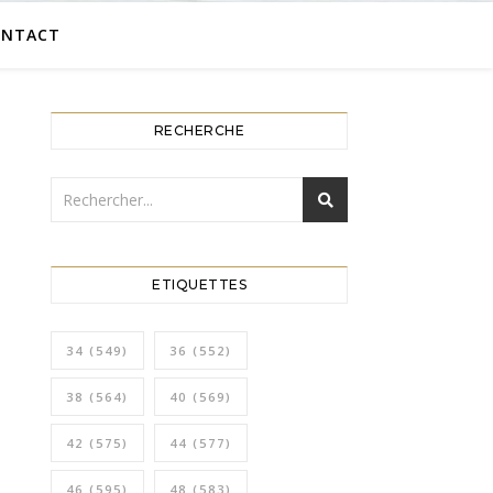
ONTACT
RECHERCHE
ETIQUETTES
34
(549)
36
(552)
38
(564)
40
(569)
42
(575)
44
(577)
46
(595)
48
(583)