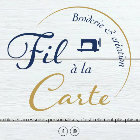
extiles et accessoires personnalisés, c';est tellement plus plaisant