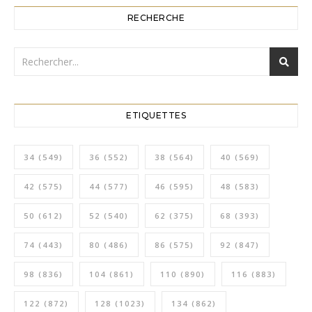
RECHERCHE
ETIQUETTES
34
(549)
36
(552)
38
(564)
40
(569)
42
(575)
44
(577)
46
(595)
48
(583)
50
(612)
52
(540)
62
(375)
68
(393)
74
(443)
80
(486)
86
(575)
92
(847)
98
(836)
104
(861)
110
(890)
116
(883)
122
(872)
128
(1023)
134
(862)