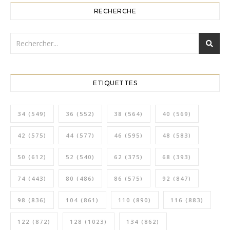
RECHERCHE
ETIQUETTES
34
(549)
36
(552)
38
(564)
40
(569)
42
(575)
44
(577)
46
(595)
48
(583)
50
(612)
52
(540)
62
(375)
68
(393)
74
(443)
80
(486)
86
(575)
92
(847)
98
(836)
104
(861)
110
(890)
116
(883)
122
(872)
128
(1023)
134
(862)