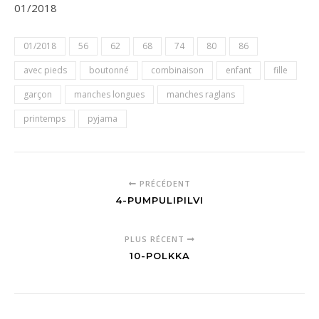
01/2018
01/2018
56
62
68
74
80
86
avec pieds
boutonné
combinaison
enfant
fille
garçon
manches longues
manches raglans
printemps
pyjama
PRÉCÉDENT
4-PUMPULIPILVI
PLUS RÉCENT
10-POLKKA