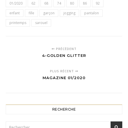
01/2020
62
68
74
80
86
92
enfant
fille
garçon
jogging
pantalon
printemps
sarouel
PRÉCÉDENT
4-GOLDEN GLITTER
PLUS RÉCENT
MAGAZINE 01/2020
RECHERCHE