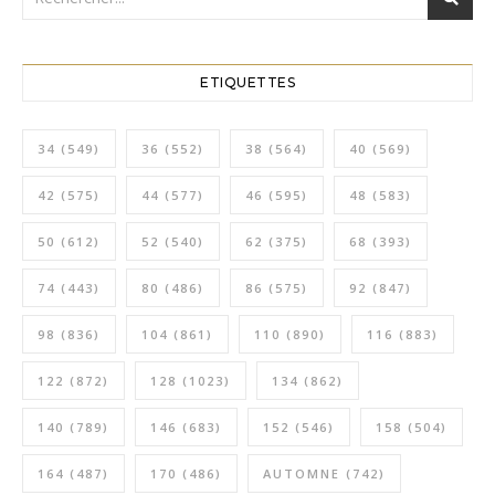
ETIQUETTES
34
(549)
36
(552)
38
(564)
40
(569)
42
(575)
44
(577)
46
(595)
48
(583)
50
(612)
52
(540)
62
(375)
68
(393)
74
(443)
80
(486)
86
(575)
92
(847)
98
(836)
104
(861)
110
(890)
116
(883)
122
(872)
128
(1023)
134
(862)
140
(789)
146
(683)
152
(546)
158
(504)
164
(487)
170
(486)
AUTOMNE
(742)