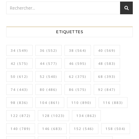
ETIQUETTES
34
(549)
36
(552)
38
(564)
40
(569)
42
(575)
44
(577)
46
(595)
48
(583)
50
(612)
52
(540)
62
(375)
68
(393)
74
(443)
80
(486)
86
(575)
92
(847)
98
(836)
104
(861)
110
(890)
116
(883)
122
(872)
128
(1023)
134
(862)
140
(789)
146
(683)
152
(546)
158
(504)