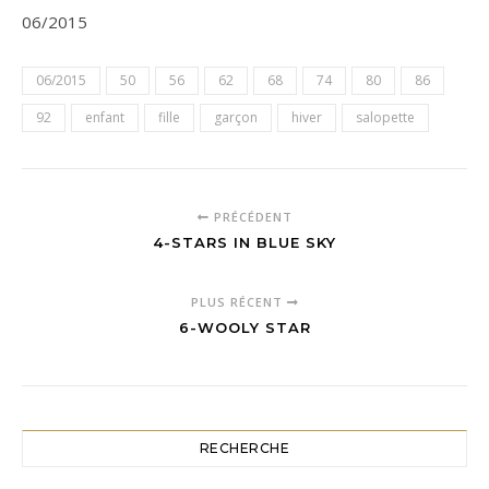
06/2015
06/2015
50
56
62
68
74
80
86
92
enfant
fille
garçon
hiver
salopette
PRÉCÉDENT
4-STARS IN BLUE SKY
PLUS RÉCENT
6-WOOLY STAR
RECHERCHE