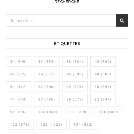
RECHERCHE
ETIQUETTES
34
(549)
36
(552)
38
(564)
40
(569)
42
(575)
44
(577)
46
(595)
48
(583)
50
(612)
52
(540)
62
(375)
68
(393)
74
(443)
80
(486)
86
(575)
92
(847)
98
(836)
104
(861)
110
(890)
116
(883)
122
(872)
128
(1023)
134
(862)