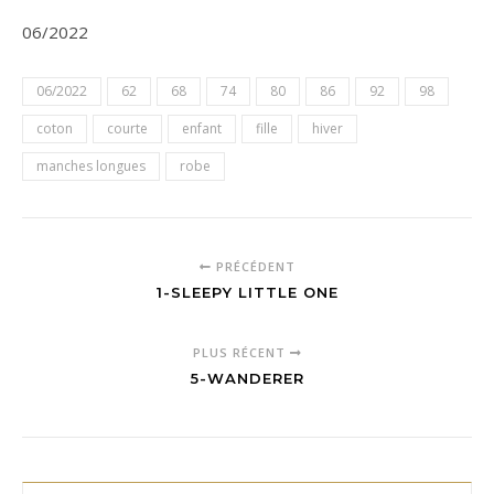
06/2022
06/2022
62
68
74
80
86
92
98
coton
courte
enfant
fille
hiver
manches longues
robe
PRÉCÉDENT
1-SLEEPY LITTLE ONE
PLUS RÉCENT
5-WANDERER