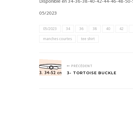
Disponible en 34-36-38-40-42-44-46-48-50-
05/2023
05/2023
34
36
38
40
42
manches courtes
tee shirt
PRÉCÉDENT
3- TORTOISE BUCKLE