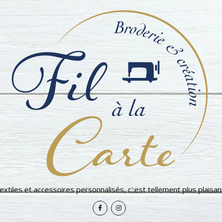
extiles et accessoires personnalisés, c';est tellement plus plaisant