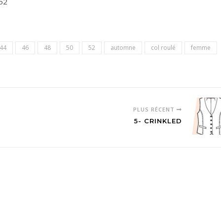
52
44
46
48
50
52
automne
col roulé
femme
PLUS RÉCENT
5- CRINKLED