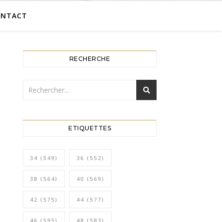
ONTACT
RECHERCHE
ETIQUETTES
34
(549)
36
(552)
38
(564)
40
(569)
42
(575)
44
(577)
46
(595)
48
(583)