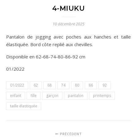
4-MIUKU
10 décembre 2025
Pantalon de jogging avec poches aux hanches et taille
élastiquée. Bord côte replié aux chevilles.
Disponible en 62-68-74-80-86-92 cm
01/2022
01/2022
62
68
74
80
86
92
enfant
fille
garçon
pantalon
printemps
taille élastiquée
PRÉCÉDENT