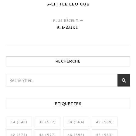
3-LITTLE LEO CUB
PLUS RÉCENT
5-MAUKU
RECHERCHE
ETIQUETTES
34
(549)
36
(552)
38
(564)
40
(569)
42
(575)
44
(577)
46
(595)
48
(583)