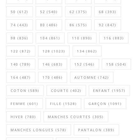
50
(612)
52
(540)
62
(375)
68
(393)
74
(443)
80
(486)
86
(575)
92
(847)
98
(836)
104
(861)
110
(890)
116
(883)
122
(872)
128
(1023)
134
(862)
140
(789)
146
(683)
152
(546)
158
(504)
164
(487)
170
(486)
AUTOMNE
(742)
COTON
(589)
COURTE
(402)
ENFANT
(1957)
FEMME
(601)
FILLE
(1528)
GARÇON
(1091)
HIVER
(780)
MANCHES COURTES
(305)
MANCHES LONGUES
(578)
PANTALON
(389)