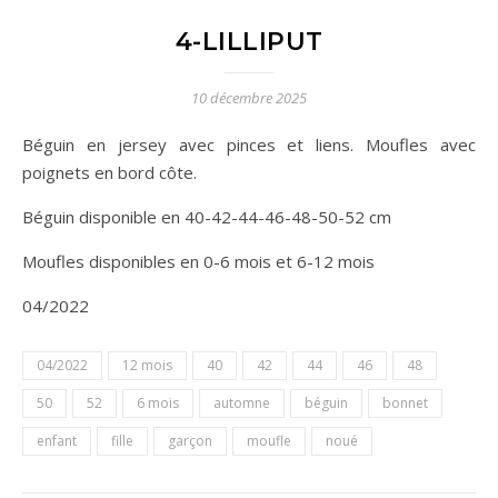
4-LILLIPUT
10 décembre 2025
Béguin en jersey avec pinces et liens. Moufles avec
poignets en bord côte.
Béguin disponible en 40-42-44-46-48-50-52 cm
Moufles disponibles en 0-6 mois et 6-12 mois
04/2022
04/2022
12 mois
40
42
44
46
48
50
52
6 mois
automne
béguin
bonnet
enfant
fille
garçon
moufle
noué