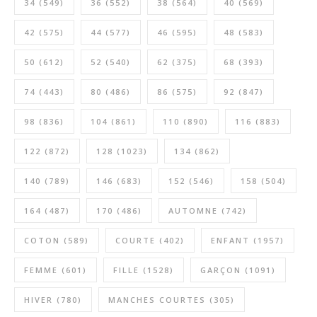
34
(549)
36
(552)
38
(564)
40
(569)
42
(575)
44
(577)
46
(595)
48
(583)
50
(612)
52
(540)
62
(375)
68
(393)
74
(443)
80
(486)
86
(575)
92
(847)
98
(836)
104
(861)
110
(890)
116
(883)
122
(872)
128
(1023)
134
(862)
140
(789)
146
(683)
152
(546)
158
(504)
164
(487)
170
(486)
AUTOMNE
(742)
COTON
(589)
COURTE
(402)
ENFANT
(1957)
FEMME
(601)
FILLE
(1528)
GARÇON
(1091)
HIVER
(780)
MANCHES COURTES
(305)