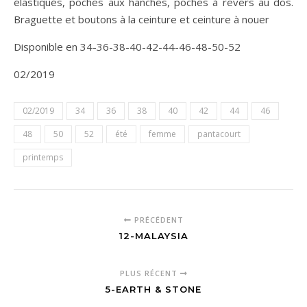
élastiqués, poches aux hanches, poches à revers au dos.
Braguette et boutons à la ceinture et ceinture à nouer
Disponible en 34-36-38-40-42-44-46-48-50-52
02/2019
02/2019
34
36
38
40
42
44
46
48
50
52
été
femme
pantacourt
printemps
PRÉCÉDENT
12-MALAYSIA
PLUS RÉCENT
5-EARTH & STONE