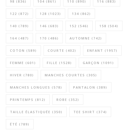
98
(836)
104
(861)
110
(890)
116
(883)
122
(872)
128
(1023)
134
(862)
140
(789)
146
(683)
152
(546)
158
(504)
164
(487)
170
(486)
AUTOMNE
(742)
COTON
(589)
COURTE
(402)
ENFANT
(1957)
FEMME
(601)
FILLE
(1528)
GARÇON
(1091)
HIVER
(780)
MANCHES COURTES
(305)
MANCHES LONGUES
(578)
PANTALON
(389)
PRINTEMPS
(812)
ROBE
(352)
TAILLE ÉLASTIQUÉE
(350)
TEE SHIRT
(374)
ÉTÉ
(789)