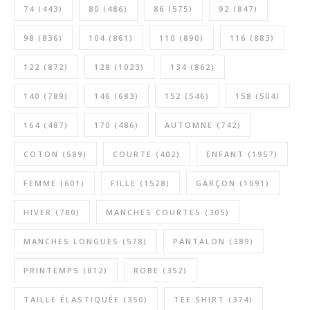
74
(443)
80
(486)
86
(575)
92
(847)
98
(836)
104
(861)
110
(890)
116
(883)
122
(872)
128
(1023)
134
(862)
140
(789)
146
(683)
152
(546)
158
(504)
164
(487)
170
(486)
AUTOMNE
(742)
COTON
(589)
COURTE
(402)
ENFANT
(1957)
FEMME
(601)
FILLE
(1528)
GARÇON
(1091)
HIVER
(780)
MANCHES COURTES
(305)
MANCHES LONGUES
(578)
PANTALON
(389)
PRINTEMPS
(812)
ROBE
(352)
TAILLE ÉLASTIQUÉE
(350)
TEE SHIRT
(374)