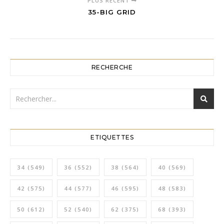
PLUS RÉCENT
35-BIG GRID
RECHERCHE
ETIQUETTES
34
(549)
36
(552)
38
(564)
40
(569)
42
(575)
44
(577)
46
(595)
48
(583)
50
(612)
52
(540)
62
(375)
68
(393)