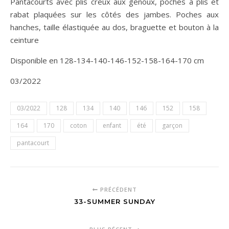
Pantacourts avec plis creux aux genoux, poches à plis et
rabat plaquées sur les côtés des jambes. Poches aux
hanches, taille élastiquée au dos, braguette et bouton à la
ceinture
Disponible en 128-134-140-146-152-158-164-170 cm
03/2022
03/2022
128
134
140
146
152
158
164
170
coton
enfant
été
garçon
pantacourt
PRÉCÉDENT
33-SUMMER SUNDAY