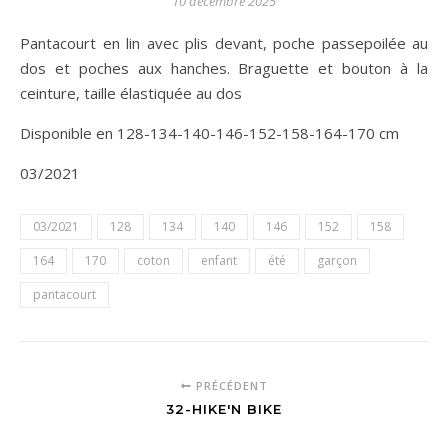
10 décembre 2025
Pantacourt en lin avec plis devant, poche passepoilée au
dos et poches aux hanches. Braguette et bouton à la
ceinture, taille élastiquée au dos
Disponible en 128-134-140-146-152-158-164-170 cm
03/2021
03/2021
128
134
140
146
152
158
164
170
coton
enfant
été
garçon
pantacourt
PRÉCÉDENT
32-HIKE'N BIKE