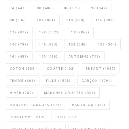
74
(443)
80
(486)
86
(575)
92
(847)
98
(836)
104
(861)
110
(890)
116
(883)
122
(872)
128
(1023)
134
(862)
140
(789)
146
(683)
152
(546)
158
(504)
164
(487)
170
(486)
AUTOMNE
(742)
COTON
(589)
COURTE
(402)
ENFANT
(1957)
FEMME
(601)
FILLE
(1528)
GARÇON
(1091)
HIVER
(780)
MANCHES COURTES
(305)
MANCHES LONGUES
(578)
PANTALON
(389)
PRINTEMPS
(812)
ROBE
(352)
TAILLE ÉLASTIQUÉE
(350)
TEE SHIRT
(374)