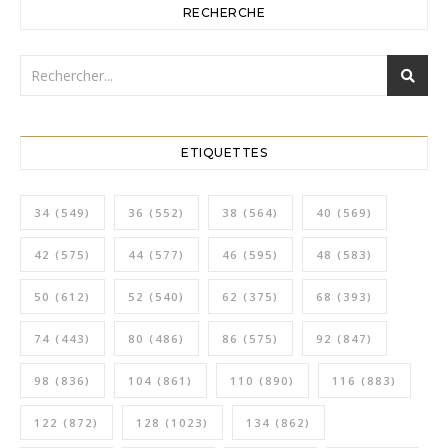
RECHERCHE
ETIQUETTES
34
(549)
36
(552)
38
(564)
40
(569)
42
(575)
44
(577)
46
(595)
48
(583)
50
(612)
52
(540)
62
(375)
68
(393)
74
(443)
80
(486)
86
(575)
92
(847)
98
(836)
104
(861)
110
(890)
116
(883)
122
(872)
128
(1023)
134
(862)