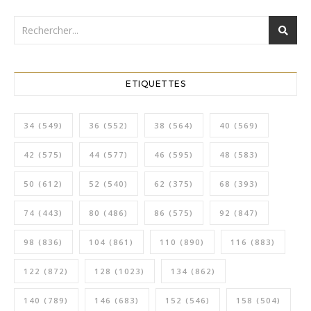
ETIQUETTES
34
(549)
36
(552)
38
(564)
40
(569)
42
(575)
44
(577)
46
(595)
48
(583)
50
(612)
52
(540)
62
(375)
68
(393)
74
(443)
80
(486)
86
(575)
92
(847)
98
(836)
104
(861)
110
(890)
116
(883)
122
(872)
128
(1023)
134
(862)
140
(789)
146
(683)
152
(546)
158
(504)