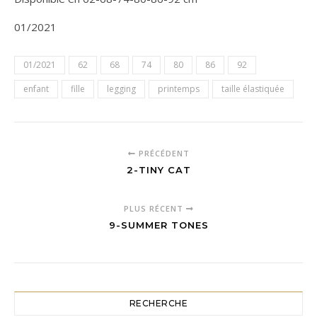
01/2021
01/2021
62
68
74
80
86
92
enfant
fille
legging
printemps
taille élastiquée
PRÉCÉDENT
2-TINY CAT
PLUS RÉCENT
9-SUMMER TONES
RECHERCHE