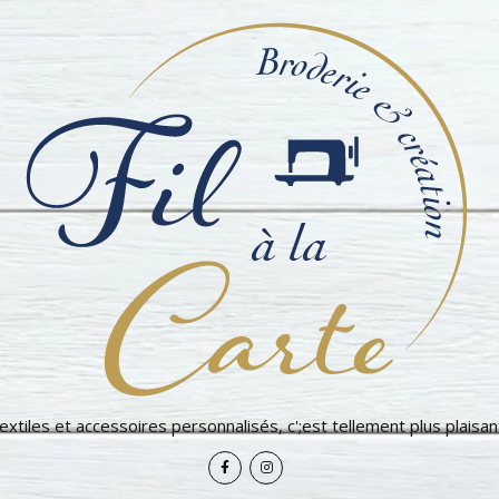
extiles et accessoires personnalisés, c';est tellement plus plaisant