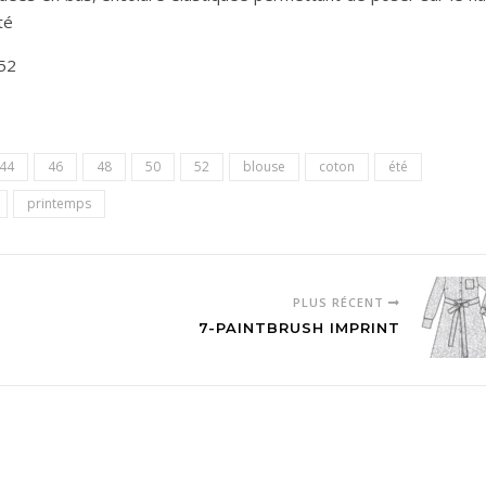
té
52
44
46
48
50
52
blouse
coton
été
printemps
PLUS RÉCENT
7-PAINTBRUSH IMPRINT