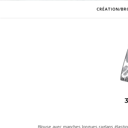
CRÉATION/BR
Blouse avec manches longues raglans élastiq