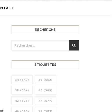
ONTACT
RECHERCHE
ETIQUETTES
34
(549)
36
(552)
38
(564)
40
(569)
42
(575)
44
(577)
ut
46
(595)
48
(583)