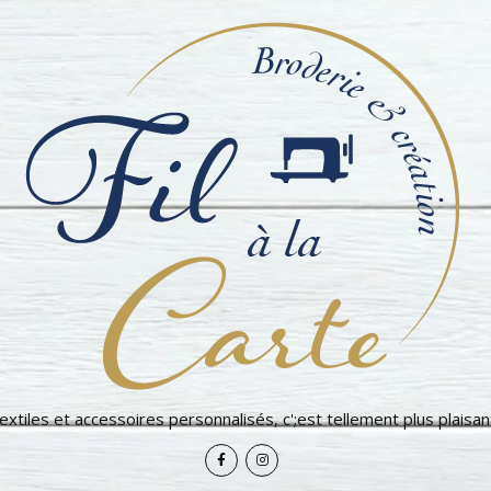
extiles et accessoires personnalisés, c';est tellement plus plaisant