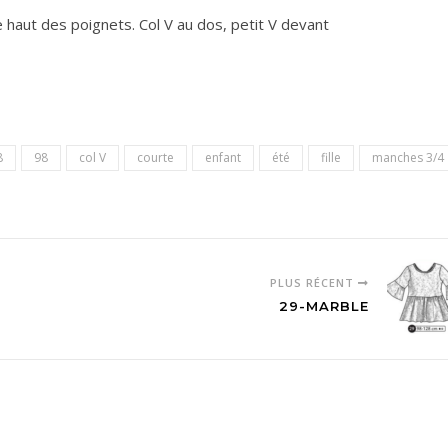
 haut des poignets. Col V au dos, petit V devant
8
98
col V
courte
enfant
été
fille
manches 3/4
PLUS RÉCENT
29-MARBLE