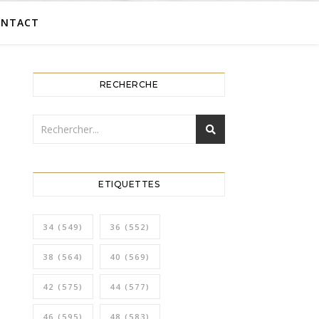
ONTACT
RECHERCHE
ETIQUETTES
34
(549)
36
(552)
38
(564)
40
(569)
42
(575)
44
(577)
46
(595)
48
(583)