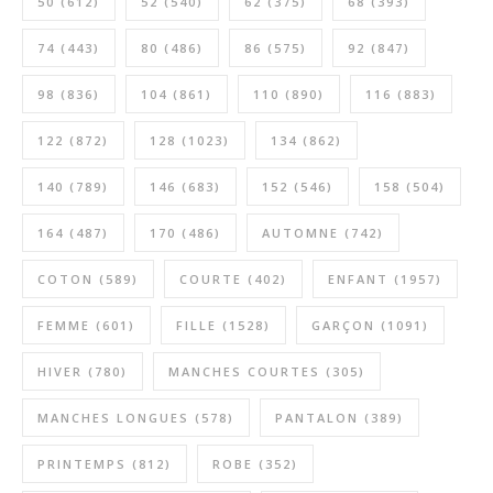
50
(612)
52
(540)
62
(375)
68
(393)
74
(443)
80
(486)
86
(575)
92
(847)
98
(836)
104
(861)
110
(890)
116
(883)
122
(872)
128
(1023)
134
(862)
140
(789)
146
(683)
152
(546)
158
(504)
164
(487)
170
(486)
AUTOMNE
(742)
COTON
(589)
COURTE
(402)
ENFANT
(1957)
FEMME
(601)
FILLE
(1528)
GARÇON
(1091)
HIVER
(780)
MANCHES COURTES
(305)
MANCHES LONGUES
(578)
PANTALON
(389)
PRINTEMPS
(812)
ROBE
(352)