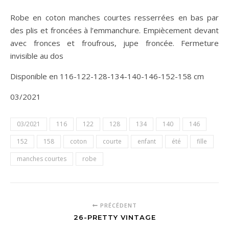
Robe en coton manches courtes resserrées en bas par
des plis et froncées à l’emmanchure. Empiècement devant
avec fronces et froufrous, jupe froncée. Fermeture
invisible au dos
Disponible en 116-122-128-134-140-146-152-158 cm
03/2021
03/2021
116
122
128
134
140
146
152
158
coton
courte
enfant
été
fille
manches courtes
robe
PRÉCÉDENT
26-PRETTY VINTAGE